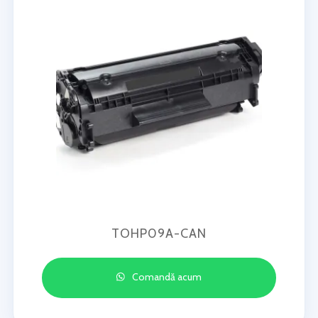
TOHP09A-CAN
Comandă acum