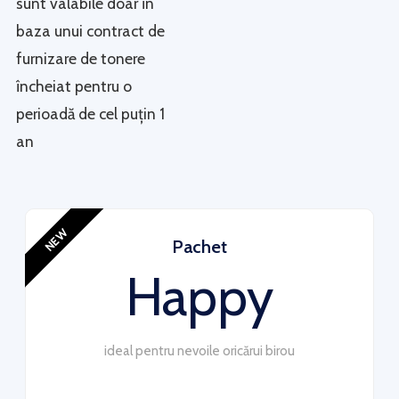
sunt valabile doar în
baza unui contract de
furnizare de tonere
încheiat pentru o
perioadă de cel puțin 1
an
NEW
Pachet
Happy
ideal pentru nevoile oricărui birou