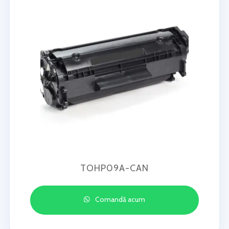
TOHP09A-CAN
Comandă acum