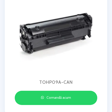
TOHP09A-CAN
Comandă acum