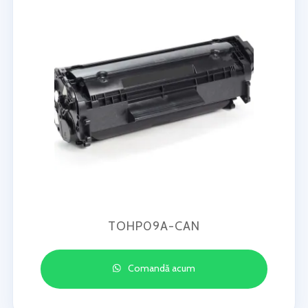
TOHP09A-CAN
Comandă acum