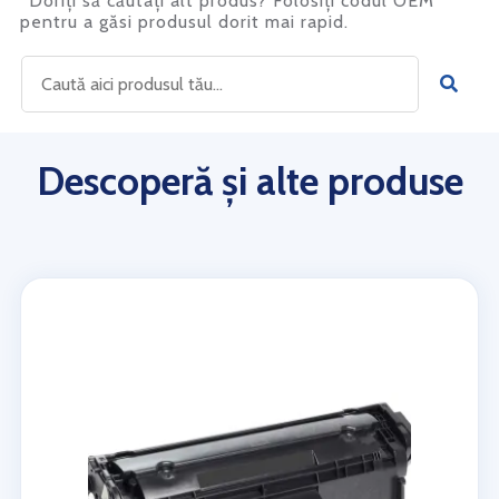
*Doriți să căutați alt produs? Folosiți codul OEM
pentru a găsi produsul dorit mai rapid.
Descoperă și alte produse