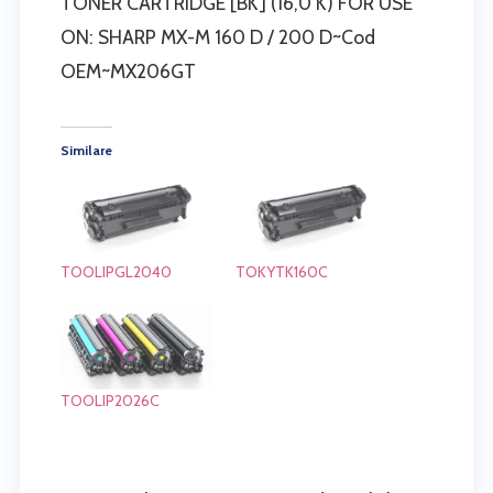
TONER CARTRIDGE [BK] (16,0 K) FOR USE
ON: SHARP MX-M 160 D / 200 D~Cod
OEM~MX206GT
Similare
TOOLIPGL2040
TOKYTK160C
TOOLIP2026C