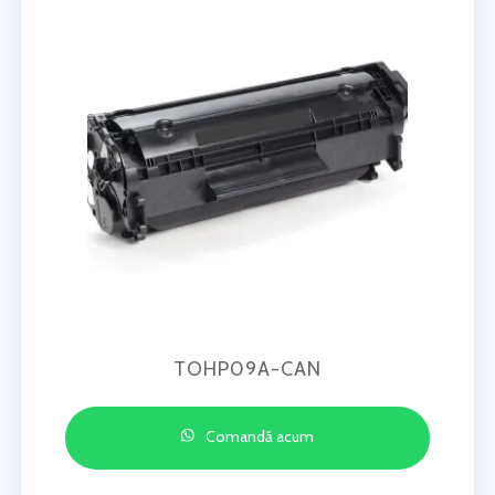
TOHP09A-CAN
Comandă acum