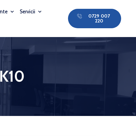
nte
Servicii
0729 007
220
.K10