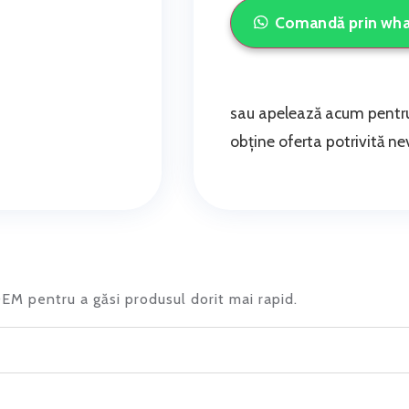
Comandă prin wh
sau apelează acum pentru
obține oferta potrivită nev
 OEM pentru a găsi produsul dorit mai rapid.