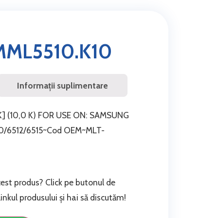
ML5510.K10
Informații suplimentare
] (10,0 K) FOR USE ON: SAMSUNG
10/6512/6515~Cod OEM~MLT-
cest produs? Click pe butonul de
nkul produsului și hai să discutăm!