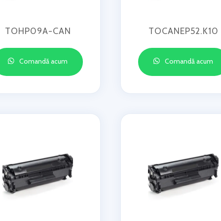
TOHP09A-CAN
TOCANEP52.K10
Comandă acum
Comandă acum