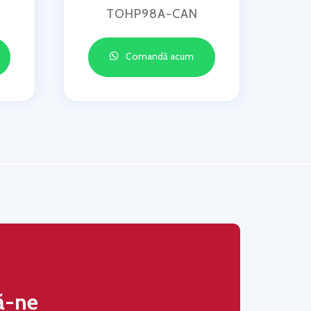
TOHP98A-CAN
Comandă acum
ă-ne