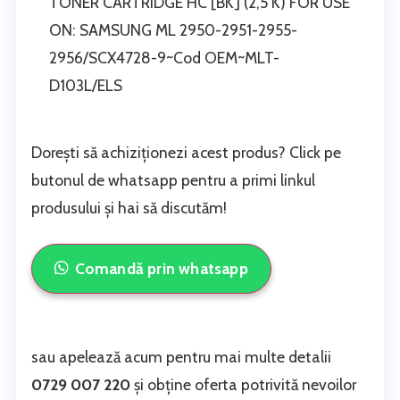
TONER CARTRIDGE HC [BK] (2,5 K) FOR USE
ON: SAMSUNG ML 2950-2951-2955-
2956/SCX4728-9~Cod OEM~MLT-
D103L/ELS
Dorești să achiziționezi acest produs? Click pe
butonul de whatsapp pentru a primi linkul
produsului și hai să discutăm!
Comandă prin whatsapp
sau apelează acum pentru mai multe detalii
0729 007 220
și obține oferta potrivită nevoilor