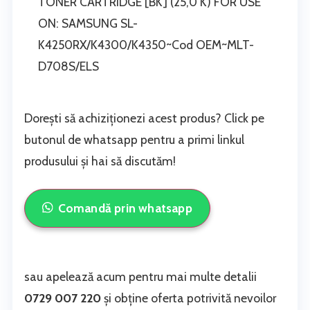
TONER CARTRIDGE [BK] (25,0 K) FOR USE
ON: SAMSUNG SL-
K4250RX/K4300/K4350~Cod OEM~MLT-
D708S/ELS
Dorești să achiziționezi acest produs? Click pe
butonul de whatsapp pentru a primi linkul
produsului și hai să discutăm!
Comandă prin whatsapp
sau apelează acum pentru mai multe detalii
0729 007 220
și obține oferta potrivită nevoilor