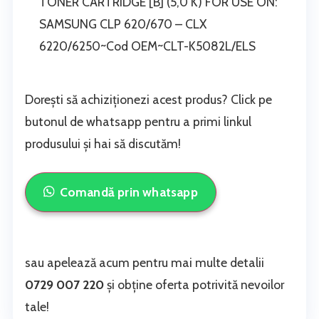
TONER CARTRIDGE [B] (5,0 K) FOR USE ON:
SAMSUNG CLP 620/670 – CLX
6220/6250~Cod OEM~CLT-K5082L/ELS
Dorești să achiziționezi acest produs? Click pe
butonul de whatsapp pentru a primi linkul
produsului și hai să discutăm!
Comandă prin whatsapp
sau apelează acum pentru mai multe detalii
0729 007 220
și obține oferta potrivită nevoilor
tale!