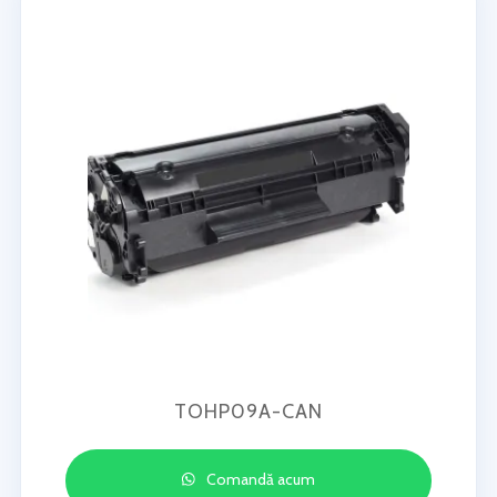
TOHP09A-CAN
Comandă acum