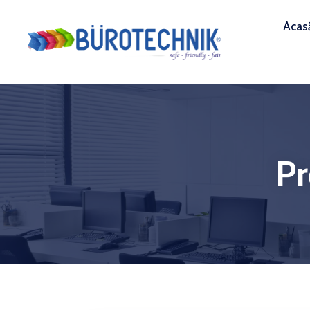
Acas
P