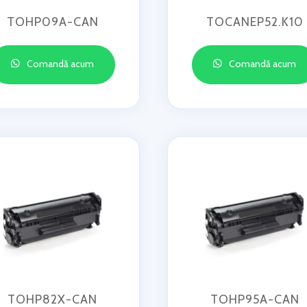
TOHP09A-CAN
TOCANEP52.K10
Comandă acum
Comandă acum
TOHP82X-CAN
TOHP95A-CAN