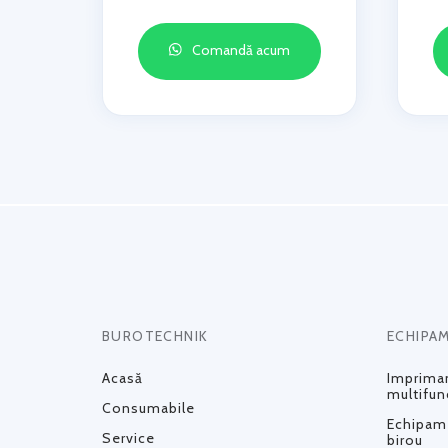
Comandă acum
BUROTECHNIK
ECHIPA
Acasă
Impriman
multifun
Consumabile
Echipame
Service
birou