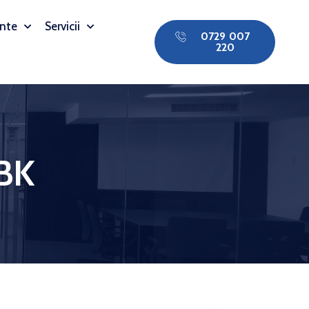
nte
Servicii
0729 007
220
BK