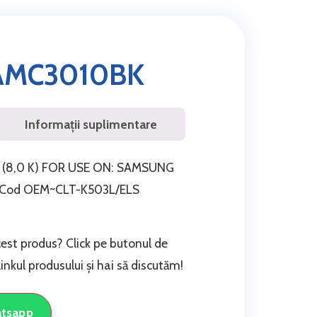
AMC3010BK
Informații suplimentare
 (8,0 K) FOR USE ON: SAMSUNG
~Cod OEM~CLT-K503L/ELS
cest produs? Click pe butonul de
nkul produsului și hai să discutăm!
atsapp