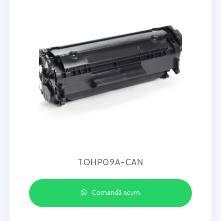
TOHP09A-CAN
Comandă acum