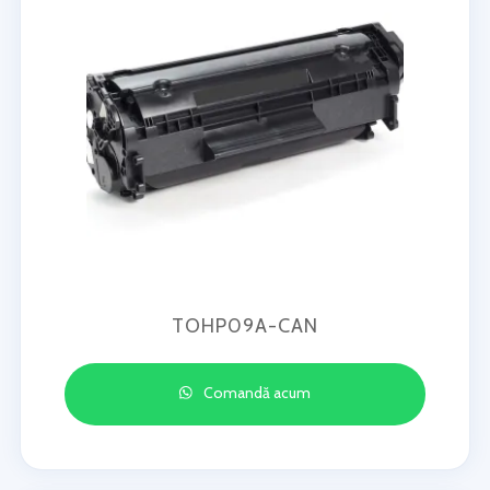
TOHP09A-CAN
Comandă acum