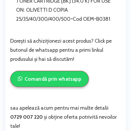
TONER CARTRIDGE [BK] (34,0 K) FOR USE
ON: OLIVETTI D COPIA
25/35/40/300/400/500~Cod OEM~B0381
Dorești să achiziționezi acest produs? Click pe
butonul de whatsapp pentru a primi linkul
produsului și hai să discutăm!
Comandă prin whatsapp
sau apelează acum pentru mai multe detalii
0729 007 220
și obține oferta potrivită nevoilor
tale!