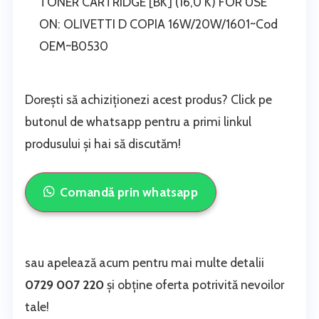
TONER CARTRIDGE [BK] (16,0 K) FOR USE
ON: OLIVETTI D COPIA 16W/20W/1601~Cod
OEM~B0530
Dorești să achiziționezi acest produs? Click pe
butonul de whatsapp pentru a primi linkul
produsului și hai să discutăm!
Comandă prin whatsapp
sau apelează acum pentru mai multe detalii
0729 007 220
și obține oferta potrivită nevoilor
tale!