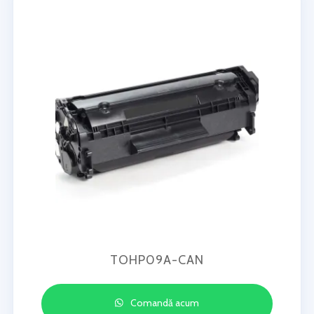
TOHP09A-CAN
Comandă acum