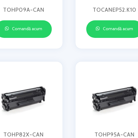
TOHP09A-CAN
TOCANEP52.K10
Comandă acum
Comandă acum
TOHP82X-CAN
TOHP95A-CAN