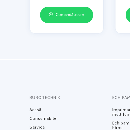
Comandă acum
BUROTECHNIK
ECHIPA
Acasă
Impriman
multifun
Consumabile
Echipame
Service
birou