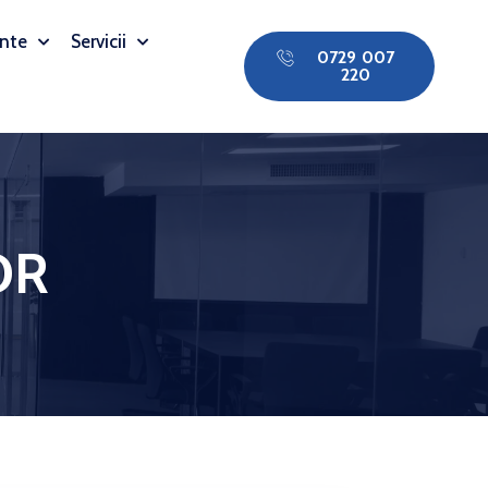
nte
Servicii
0729 007
220
DR