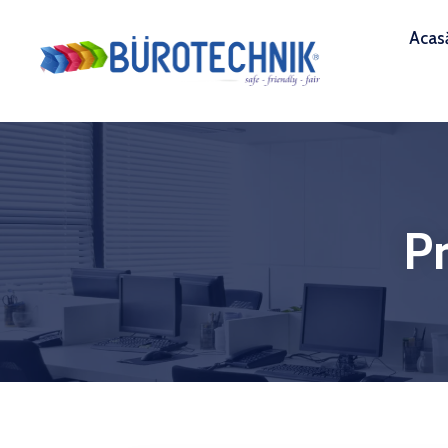
Acas
P