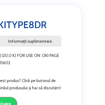
KITYPE8DR
Informații suplimentare
(20,0 K) FOR USE ON: OKI PAGE
331602
cest produs? Click pe butonul de
nkul produsului și hai să discutăm!
atsapp