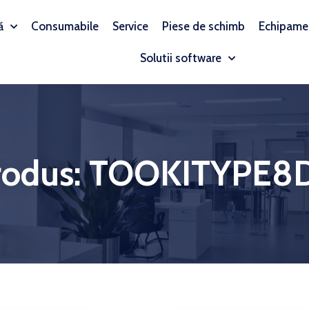
ă
Consumabile
Service
Piese de schimb
Echipame
Solutii software
rodus: TOOKITYPE8