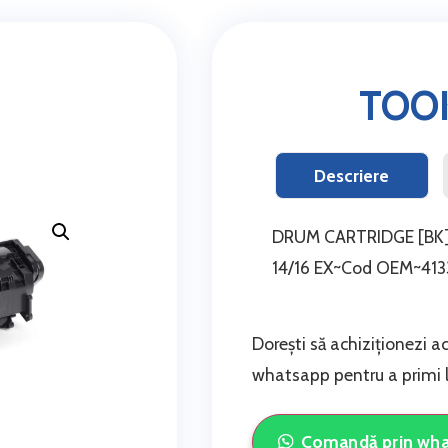
TOO
Descriere
DRUM CARTRIDGE [BK] 
14/16 EX~Cod OEM~41
Dorești să achiziționezi a
whatsapp pentru a primi li
Comandă prin wh