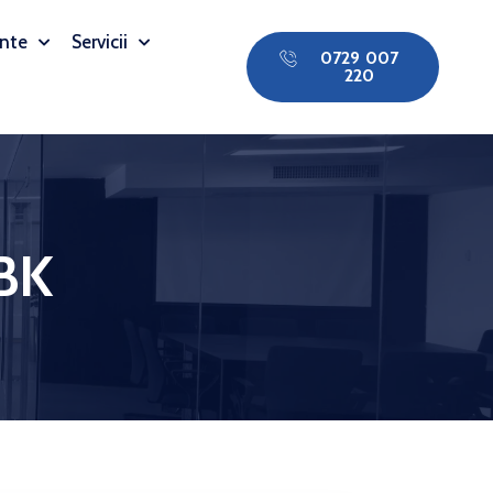
nte
Servicii
0729 007
220
BK