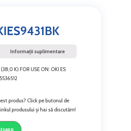
IES9431BK
Informații suplimentare
(38,0 K) FOR USE ON: OKI ES
5536512
cest produs? Click pe butonul de
nkul produsului și hai să discutăm!
atsapp