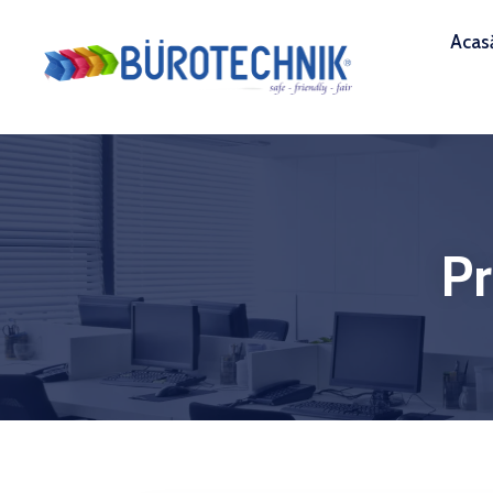
Acas
P