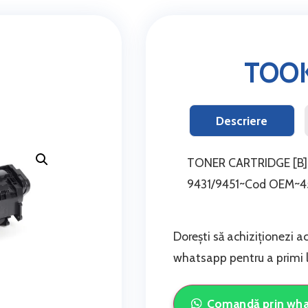
TOOK
Descriere
TONER CARTRIDGE [B] 
9431/9451~Cod OEM~4
Dorești să achiziționezi a
whatsapp pentru a primi li
Comandă prin wh