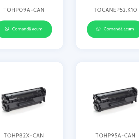
TOHP09A-CAN
TOCANEP52.K10
Comandă acum
Comandă acum
TOHP82X-CAN
TOHP95A-CAN