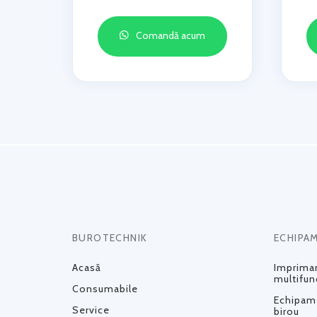
Comandă acum
BUROTECHNIK
ECHIPA
Acasă
Impriman
multifun
Consumabile
Echipame
Service
birou