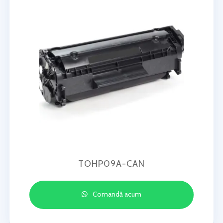
TOHP09A-CAN
Comandă acum