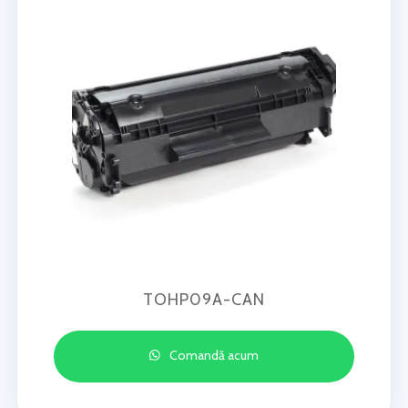
TOHP09A-CAN
Comandă acum