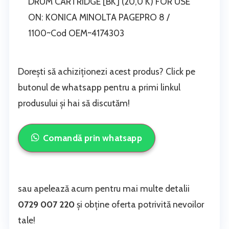
DRUM CARTRIDGE [BK] (20,0 K) FOR USE
ON: KONICA MINOLTA PAGEPRO 8 /
1100~Cod OEM~4174303
Dorești să achiziționezi acest produs? Click pe
butonul de whatsapp pentru a primi linkul
produsului și hai să discutăm!
Comandă prin whatsapp
sau apelează acum pentru mai multe detalii
0729 007 220
și obține oferta potrivită nevoilor
tale!