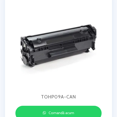
TOHP09A-CAN
Comandă acum