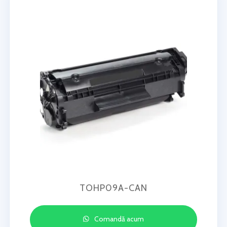
TOHP09A-CAN
Comandă acum