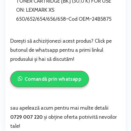
TONER CARTRIDGE [BK] (30,0 K) FOR USE
ON: LEXMARK XS
650/652/654/656/658~Cod OEM~24B5875
Dorești să achiziționezi acest produs? Click pe
butonul de whatsapp pentru a primi linkul
produsului și hai să discutăm!
Comandă prin whatsapp
sau apelează acum pentru mai multe detalii
0729 007 220
și obține oferta potrivită nevoilor
tale!