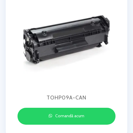
TOHP09A-CAN
Comandă acum