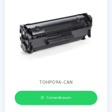
TOHP09A-CAN
Comandă acum