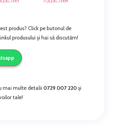
LEXC734Y
TOLEXC734M
cest produs? Click pe butonul de
nkul produsului și hai să discutăm!
atsapp
 mai multe detalii
0729 007 220
și
oilor tale!