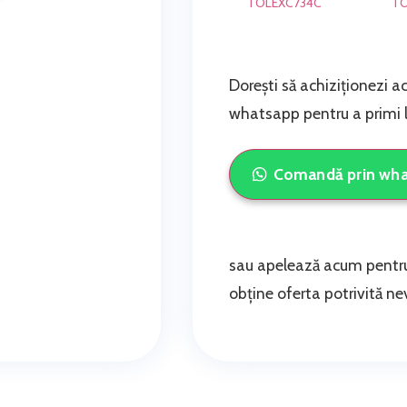
TOLEXC734C
TO
Dorești să achiziționezi a
whatsapp pentru a primi li
Comandă prin wh
sau apelează acum pentru
obține oferta potrivită nev