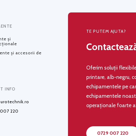
MENTE
TE PUTEM AJUTA?
te și
Contacteaz
cționale
nte și accesorii de
Oferim soluţii flexibi
printare, alb-negru, c
echipamentele pe care
T INFO
echipamentele noastre,
urotechnik.ro
operaţionale foarte 
 007 220
0729 007 220