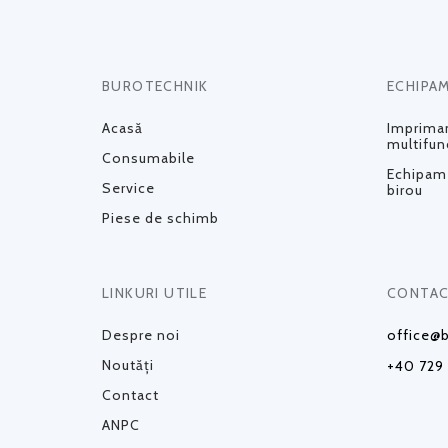
BUROTECHNIK
ECHIPA
Acasă
Impriman
multifun
Consumabile
Echipame
Service
birou
Piese de schimb
LINKURI UTILE
CONTAC
Despre noi
office@b
Noutăți
+40 729
Contact
ANPC