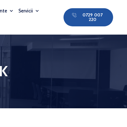
nte
Servicii
0729 007
220
BK