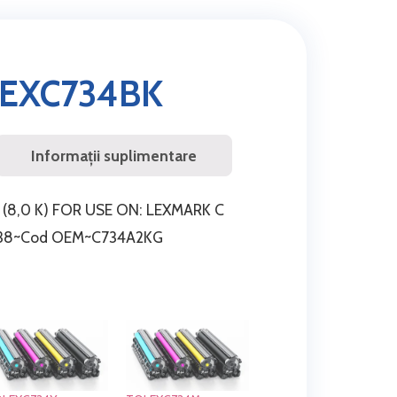
EXC734BK
Informații suplimentare
(8,0 K) FOR USE ON: LEXMARK C
/738~Cod OEM~C734A2KG