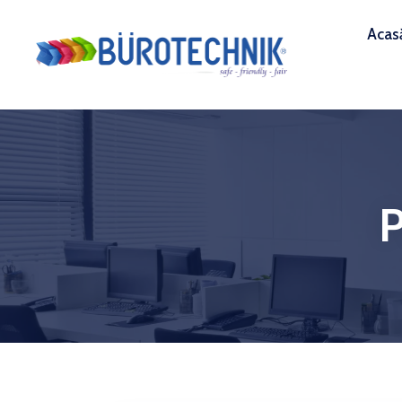
Acas
P