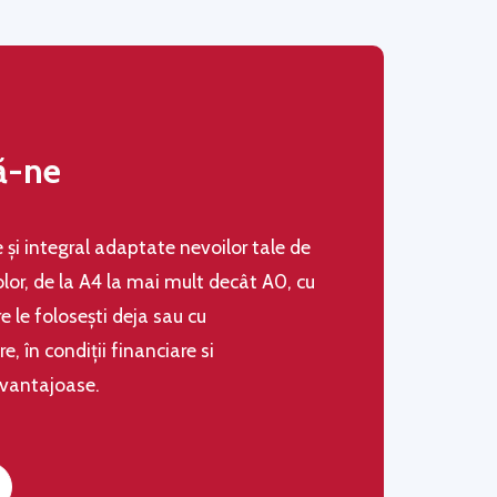
ă-ne
le şi integral adaptate nevoilor tale de
olor, de la A4 la mai mult decât A0, cu
 le folosești deja sau cu
 în condiţii financiare si
avantajoase.