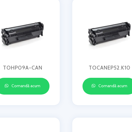
TOHP09A-CAN
TOCANEP52.K10
Comandă acum
Comandă acum