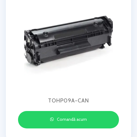
TOHP09A-CAN
Comandă acum