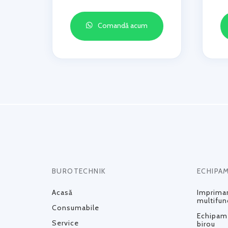
Comandă acum
BUROTECHNIK
ECHIPA
Acasă
Impriman
multifun
Consumabile
Echipame
Service
birou