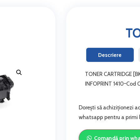
TO
Descriere
TONER CARTRIDGE [BK]
INFOPRINT 1410~Cod 
Dorești să achiziționezi a
whatsapp pentru a primi li
Comandă prin wh