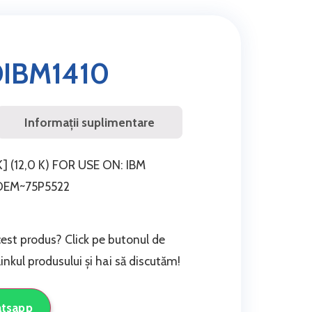
IBM1410
Informații suplimentare
 (12,0 K) FOR USE ON: IBM
OEM~75P5522
cest produs? Click pe butonul de
nkul produsului și hai să discutăm!
atsapp