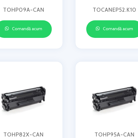
TOHP09A-CAN
TOCANEP52.K10
Comandă acum
Comandă acum
TOHP82X-CAN
TOHP95A-CAN