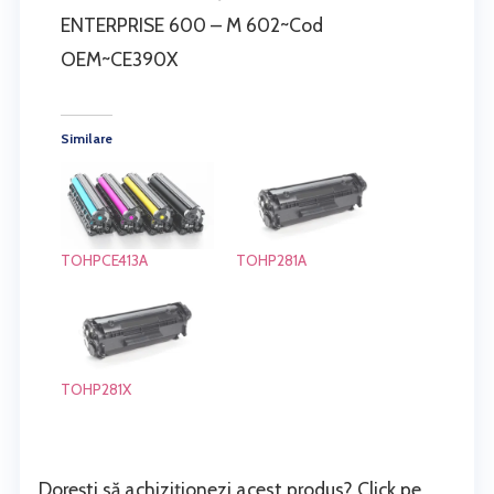
ENTERPRISE 600 – M 602~Cod
OEM~CE390X
Similare
TOHPCE413A
TOHP281A
TOHP281X
Dorești să achiziționezi acest produs? Click pe