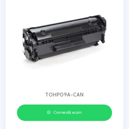
TOHP09A-CAN
Comandă acum