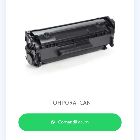
TOHP09A-CAN
Comandă acum