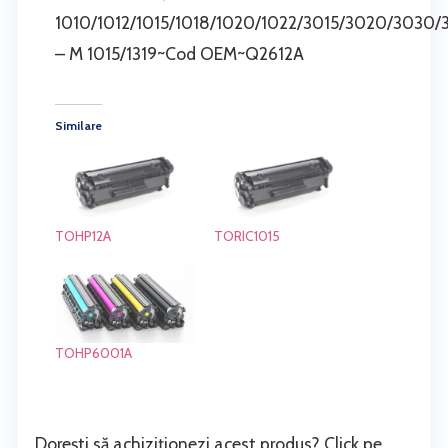
1010/1012/1015/1018/1020/1022/3015/3020/3030
– M 1015/1319~Cod OEM~Q2612A
Similare
TOHP12A
TORIC1015
TOHP6001A
Dorești să achiziționezi acest produs? Click pe