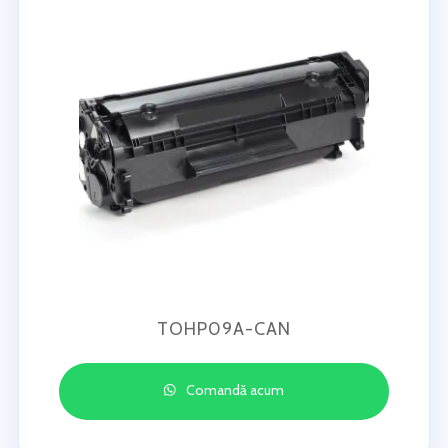
TOHP09A-CAN
Comandă acum