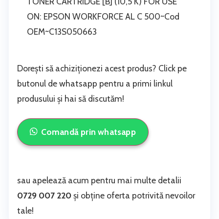
TONER CARTRIDGE [B] (10,5 K) FOR USE
ON: EPSON WORKFORCE AL C 500~Cod
OEM~C13S050663
Dorești să achiziționezi acest produs? Click pe
butonul de whatsapp pentru a primi linkul
produsului și hai să discutăm!
Comandă prin whatsapp
sau apelează acum pentru mai multe detalii
0729 007 220
și obține oferta potrivită nevoilor
tale!