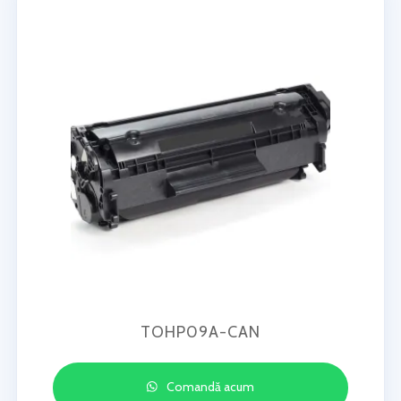
TOHP09A-CAN
Comandă acum