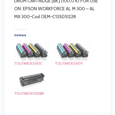
DRUM CARTRIDGE [BK] (100,0 K) FOR USE
ON: EPSON WORKFORCE AL M 300 – AL
MX 300~Cod OEM~C13S051228
Similare
TOUTAXCK5510C
TOUTAXCK5510Y
TOUTAXCK5510BK