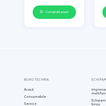
Comandă acum
BUROTECHNIK
ECHIPA
Acasă
Impriman
multifun
Consumabile
Echipame
Service
birou