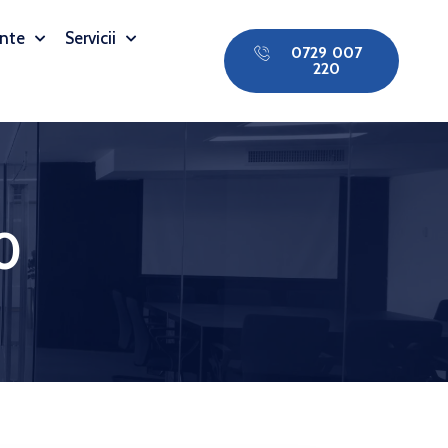
nte
Servicii
0729 007
220
0