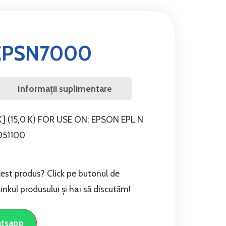
EPSN7000
Informații suplimentare
 (15,0 K) FOR USE ON: EPSON EPL N
051100
cest produs? Click pe butonul de
nkul produsului și hai să discutăm!
atsapp