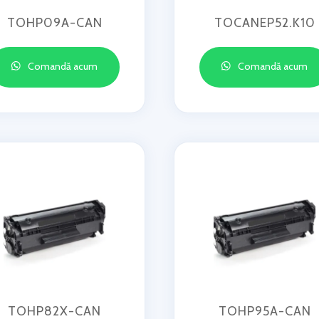
TOHP09A-CAN
TOCANEP52.K10
Comandă acum
Comandă acum
TOHP82X-CAN
TOHP95A-CAN