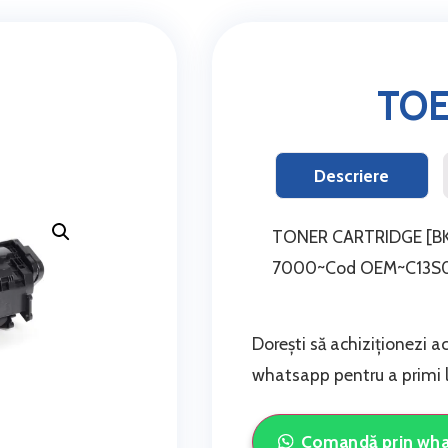
TO
Descriere
TONER CARTRIDGE [BK]
7000~Cod OEM~C13S
Dorești să achiziționezi a
whatsapp pentru a primi li
Comandă prin wh