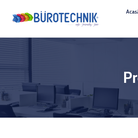
Acas
P