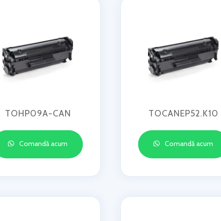
TOHP09A-CAN
TOCANEP52.K10
Comandă acum
Comandă acum