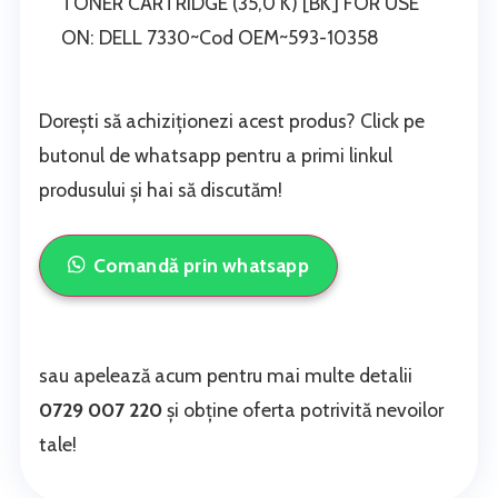
TONER CARTRIDGE (35,0 K) [BK] FOR USE
ON: DELL 7330~Cod OEM~593-10358
Dorești să achiziționezi acest produs? Click pe
butonul de whatsapp pentru a primi linkul
produsului și hai să discutăm!
Comandă prin whatsapp
sau apelează acum pentru mai multe detalii
0729 007 220
și obține oferta potrivită nevoilor
tale!