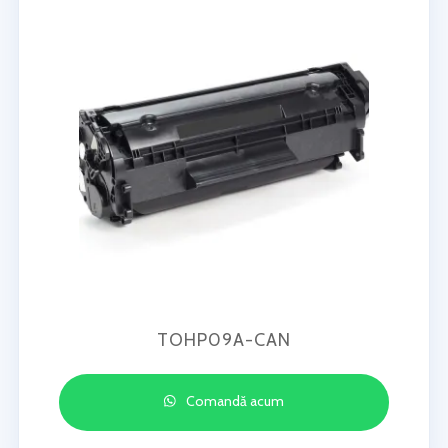
TOHP09A-CAN
Comandă acum