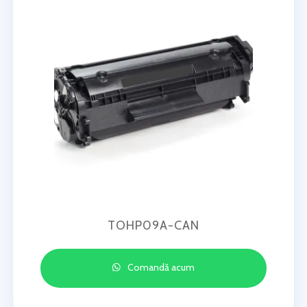
TOHP09A-CAN
Comandă acum