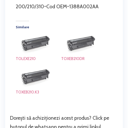
200/210/310~Cod OEM~1388A002AA
Similare
TOLEXE210
TOXEB210DR
TOXEB210.K3
Dorești să achiziționezi acest produs? Click pe
butonul de whatsapp pentru a primi linkul