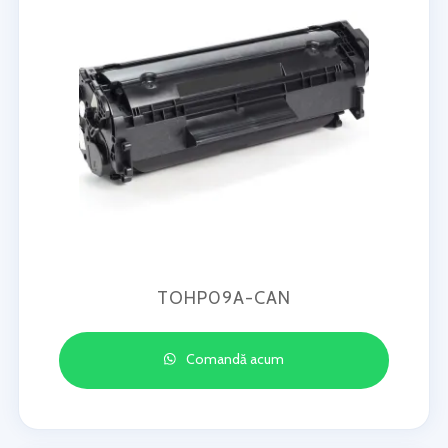
TOHP09A-CAN
Comandă acum