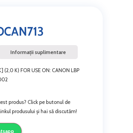
OCAN713
Informații suplimentare
] (2,0 K) FOR USE ON: CANON LBP
002
cest produs? Click pe butonul de
nkul produsului și hai să discutăm!
atsapp