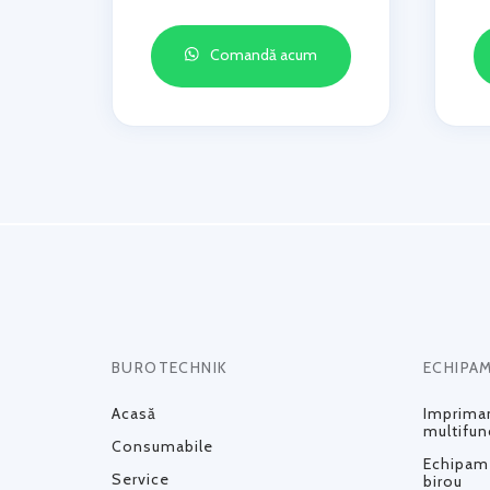
Comandă acum
BUROTECHNIK
ECHIPA
Acasă
Impriman
multifun
Consumabile
Echipame
Service
birou