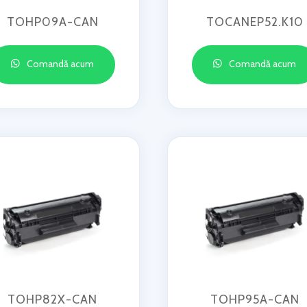
TOHP09A-CAN
TOCANEP52.K10
Comandă acum
Comandă acum
TOHP82X-CAN
TOHP95A-CAN