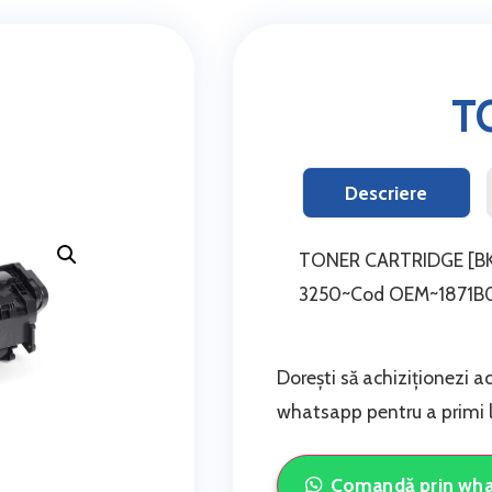
T
Descriere
TONER CARTRIDGE [BK
3250~Cod OEM~1871B
Dorești să achiziționezi a
whatsapp pentru a primi li
Comandă prin wh