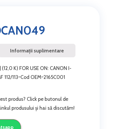
OCAN049
Informații suplimentare
(12,0 K) FOR USE ON: CANON I-
 MF 112/113~Cod OEM~2165C001
cest produs? Click pe butonul de
nkul produsului și hai să discutăm!
atsapp