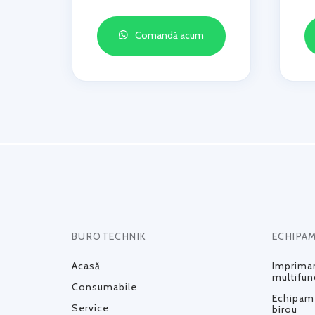
Comandă acum
BUROTECHNIK
ECHIPA
Acasă
Impriman
multifun
Consumabile
Echipame
Service
birou