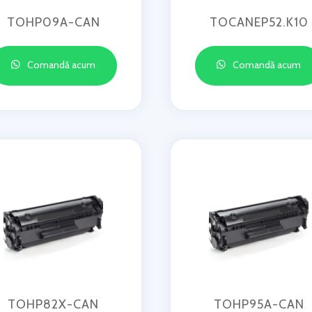
TOHP09A-CAN
TOCANEP52.K10
Comandă acum
Comandă acum
TOHP82X-CAN
TOHP95A-CAN