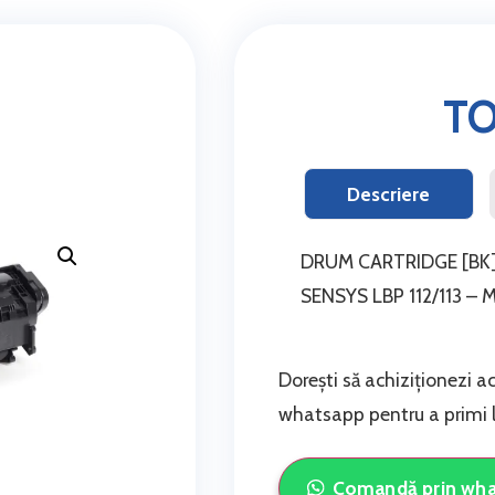
T
Descriere
DRUM CARTRIDGE [BK] 
SENSYS LBP 112/113 –
Dorești să achiziționezi a
whatsapp pentru a primi li
Comandă prin wh