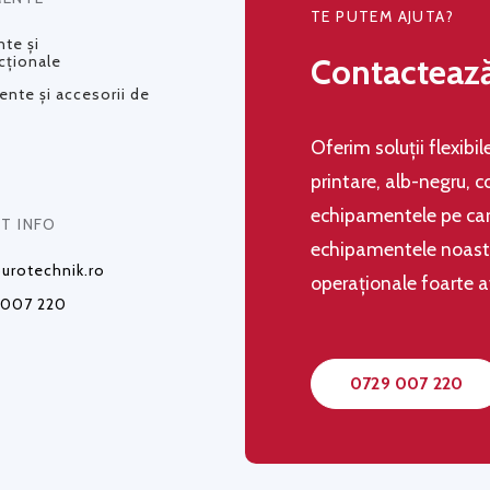
TE PUTEM AJUTA?
te și
Contacteaz
cționale
nte și accesorii de
Oferim soluţii flexibi
printare, alb-negru, c
echipamentele pe care
T INFO
echipamentele noastre,
urotechnik.ro
operaţionale foarte 
 007 220
0729 007 220