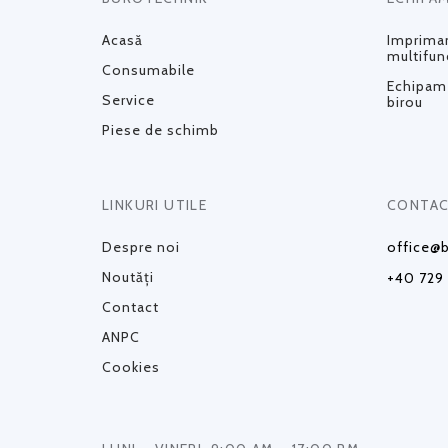
Acasă
Impriman
multifun
Consumabile
Echipame
Service
birou
Piese de schimb
LINKURI UTILE
CONTAC
Despre noi
office@b
Noutăți
+40 729
Contact
ANPC
Cookies