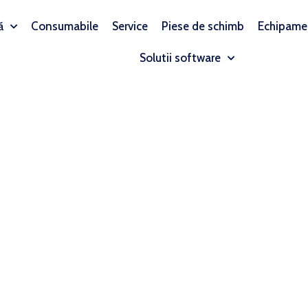
ă
Consumabile
Service
Piese de schimb
Echipame
Solutii software