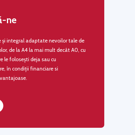
ă-ne
le şi integral adaptate nevoilor tale de
olor, de la A4 la mai mult decât A0, cu
 le folosești deja sau cu
 în condiţii financiare si
avantajoase.