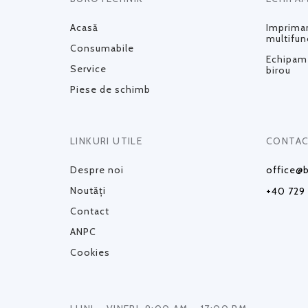
Acasă
Impriman
multifun
Consumabile
Echipame
Service
birou
Piese de schimb
LINKURI UTILE
CONTAC
Despre noi
office@b
Noutăți
+40 729
Contact
ANPC
Cookies