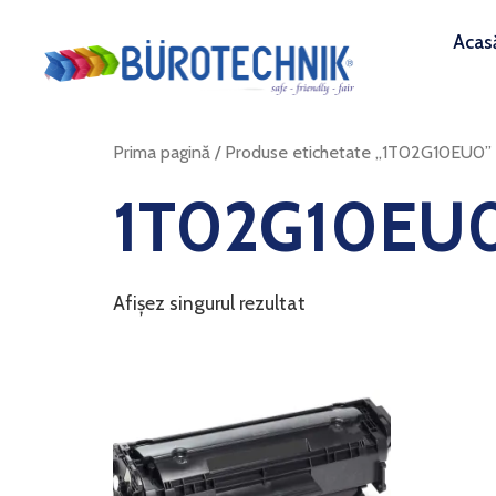
Acas
Prima pagină
/ Produse etichetate „1T02G10EU0”
1T02G10EU
Afișez singurul rezultat