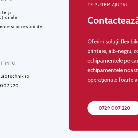
TE PUTEM AJUTA?
te și
Contacteaz
cționale
nte și accesorii de
Oferim soluţii flexibi
printare, alb-negru, c
echipamentele pe care
T INFO
echipamentele noastre,
urotechnik.ro
operaţionale foarte 
 007 220
0729 007 220