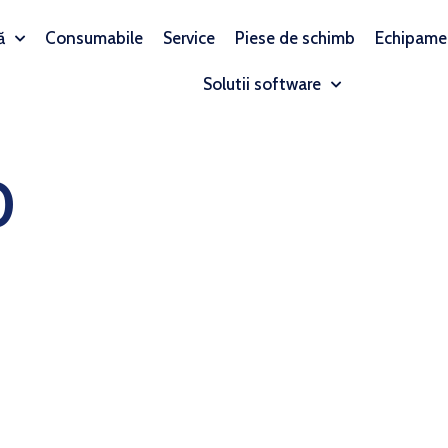
ă
Consumabile
Service
Piese de schimb
Echipame
Solutii software
0