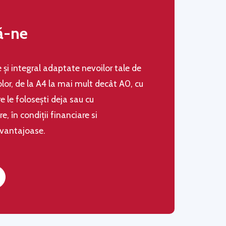
ă-ne
le şi integral adaptate nevoilor tale de
olor, de la A4 la mai mult decât A0, cu
 le folosești deja sau cu
 în condiţii financiare si
avantajoase.