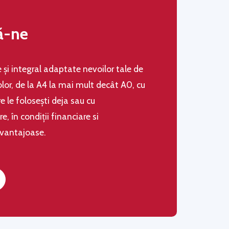
ă-ne
le şi integral adaptate nevoilor tale de
olor, de la A4 la mai mult decât A0, cu
 le folosești deja sau cu
 în condiţii financiare si
avantajoase.