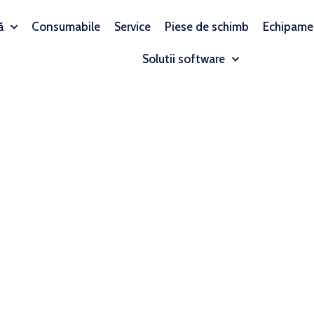
ă
Consumabile
Service
Piese de schimb
Echipame
Solutii software