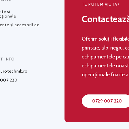
TE PUTEM AJUTA?
te și
Contacteaz
cționale
nte și accesorii de
Oferim soluţii flexibi
printare, alb-negru, c
echipamentele pe care
T INFO
echipamentele noastre,
urotechnik.ro
operaţionale foarte 
 007 220
0729 007 220