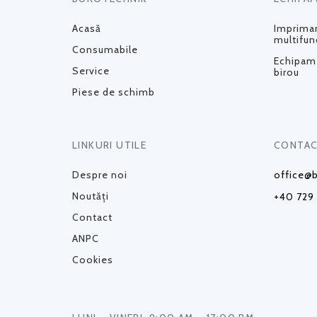
Acasă
Impriman
multifun
Consumabile
Echipame
Service
birou
Piese de schimb
LINKURI UTILE
CONTAC
Despre noi
office@b
Noutăți
+40 729
Contact
ANPC
Cookies