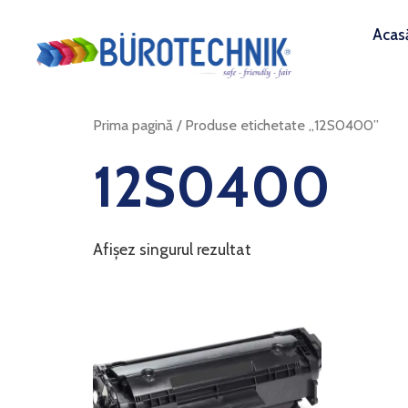
Acas
Prima pagină
/ Produse etichetate „12S0400”
12S0400
Afișez singurul rezultat