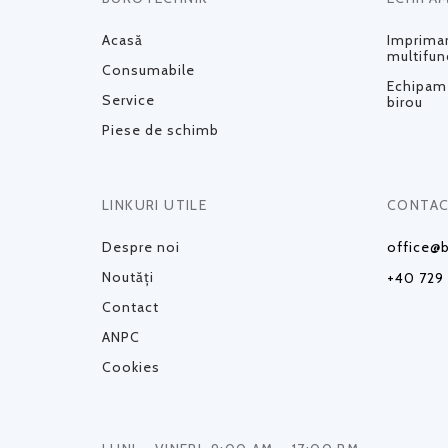
Acasă
Impriman
multifun
Consumabile
Echipame
Service
birou
Piese de schimb
LINKURI UTILE
CONTAC
Despre noi
office@b
Noutăți
+40 729
Contact
ANPC
Cookies