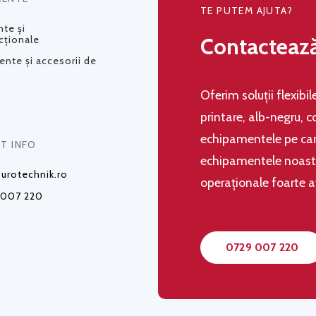
TE PUTEM AJUTA?
te și
Contacteaz
cționale
nte și accesorii de
Oferim soluţii flexibi
printare, alb-negru, c
echipamentele pe care
T INFO
echipamentele noastre,
urotechnik.ro
operaţionale foarte 
 007 220
0729 007 220