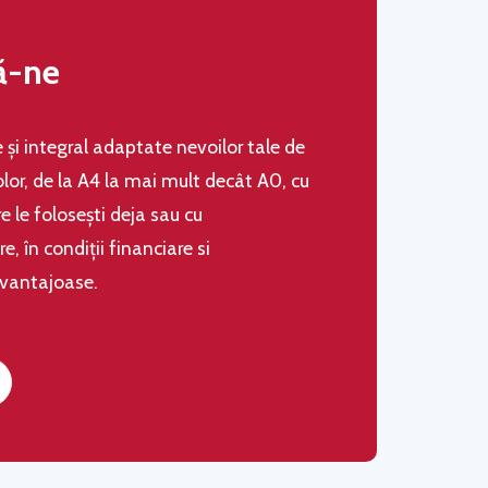
ă-ne
le şi integral adaptate nevoilor tale de
olor, de la A4 la mai mult decât A0, cu
 le folosești deja sau cu
 în condiţii financiare si
avantajoase.