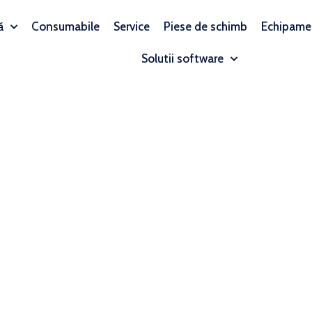
ă
Consumabile
Service
Piese de schimb
Echipame
Solutii software