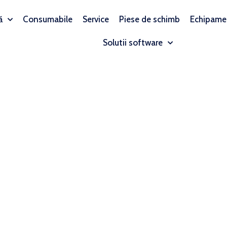
ă
Consumabile
Service
Piese de schimb
Echipame
Solutii software