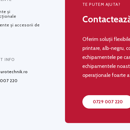
TE PUTEM AJUTA?
te și
Contacteaz
cționale
nte și accesorii de
Oferim soluţii flexibi
printare, alb-negru, c
echipamentele pe care
T INFO
echipamentele noastre,
urotechnik.ro
operaţionale foarte 
 007 220
0729 007 220