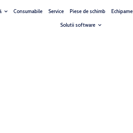
ă
Consumabile
Service
Piese de schimb
Echipame
Solutii software
0