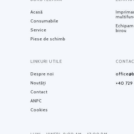
Acasă
Impriman
multifun
Consumabile
Echipame
Service
birou
Piese de schimb
LINKURI UTILE
CONTAC
Despre noi
office@b
Noutăți
+40 729
Contact
ANPC
Cookies