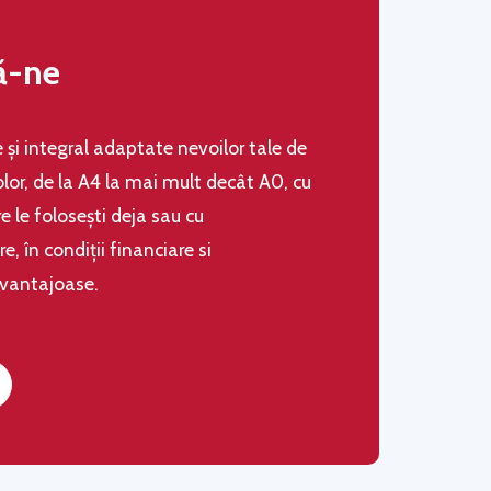
ă-ne
le şi integral adaptate nevoilor tale de
olor, de la A4 la mai mult decât A0, cu
 le folosești deja sau cu
 în condiţii financiare si
avantajoase.